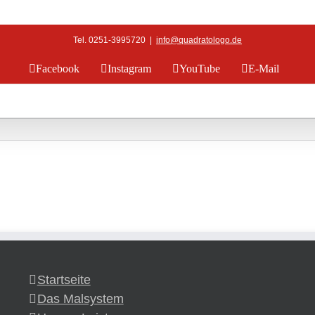
Tel. 0251-3995720
|
info@quadratologo.de
Facebook
Instagram
YouTube
E-Mail
Startseite
Das Malsystem