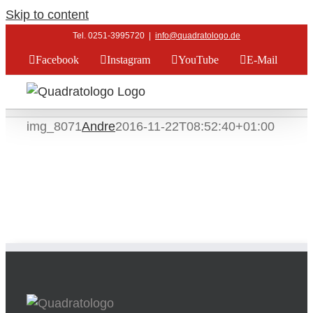
Skip to content
Tel. 0251-3995720
|
info@quadratologo.de
Facebook
Instagram
YouTube
E-Mail
img_8071
Andre
2016-11-22T08:52:40+01:00