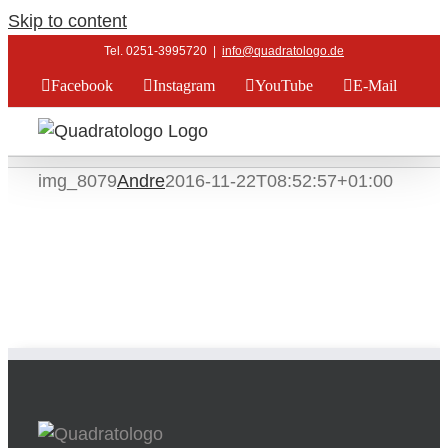
Skip to content
Tel. 0251-3995720
|
info@quadratologo.de
Facebook
Instagram
YouTube
E-Mail
img_8079
Andre
2016-11-22T08:52:57+01:00