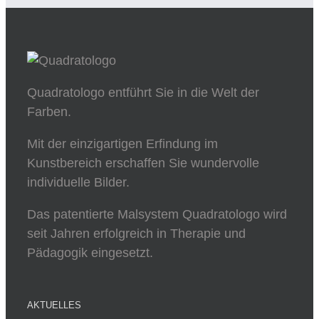
Quadratologo entführt Sie in die Welt der
Farben.
Mit der einzigartigen Erfindung im
Kunstbereich erschaffen Sie wundervolle
individuelle Bilder.
Das patentierte Malsystem Quadratologo wird
seit Jahren erfolgreich in Therapie und
Pädagogik eingesetzt.
AKTUELLES