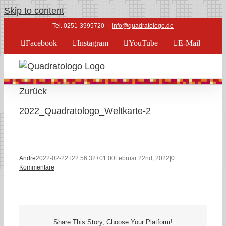
Skip to content
Tel. 0251-3995720
|
info@quadratologo.de
Facebook
Instagram
YouTube
E-Mail
Zurück
2022_Quadratologo_Weltkarte-2
Andre
2022-02-22T22:56:32+01:00
Februar 22nd, 2022
|
0
Kommentare
Share This Story, Choose Your Platform!