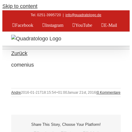
Skip to content
Tel. 0251-3995720
|
info@quadratologo.de
Facebook
Instagram
YouTube
E-Mail
Zurück
comenius
Andre
2016-01-21T18:15:54+01:00
Januar 21st, 2016
|
0 Kommentare
Share This Story, Choose Your Platform!