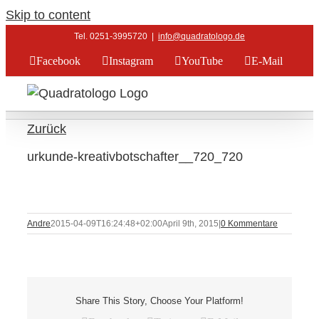
Skip to content
Tel. 0251-3995720
|
info@quadratologo.de
Facebook
Instagram
YouTube
E-Mail
Zurück
urkunde-kreativbotschafter__720_720
Andre
2015-04-09T16:24:48+02:00
April 9th, 2015
|
0 Kommentare
Share This Story, Choose Your Platform!