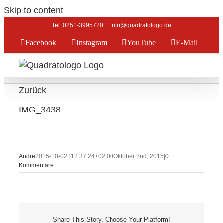
Skip to content
Tel. 0251-3995720
|
info@quadratologo.de
Facebook
Instagram
YouTube
E-Mail
Zurück
IMG_3438
Andre
2015-10-02T12:37:24+02:00
Oktober 2nd, 2015
|
0
Kommentare
Share This Story, Choose Your Platform!