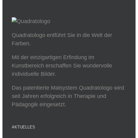
Quadratologo entführt Sie in die Welt der
Farben.
Mit der einzigartigen Erfindung im
Kunstbereich erschaffen Sie wundervolle
individuelle Bilder.
Das patentierte Malsystem Quadratologo wird
seit Jahren erfolgreich in Therapie und
Pädagogik eingesetzt.
AKTUELLES