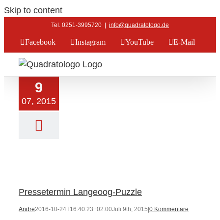
Skip to content
Tel. 0251-3995720
|
info@quadratologo.de
Facebook
Instagram
YouTube
E-Mail
9
07, 2015
etermin Langeoog-
Puzzle
elles
Langeoog
Pressetermin Langeoog-Puzzle
Andre
2016-10-24T16:40:23+02:00
Juli 9th, 2015
|
0 Kommentare