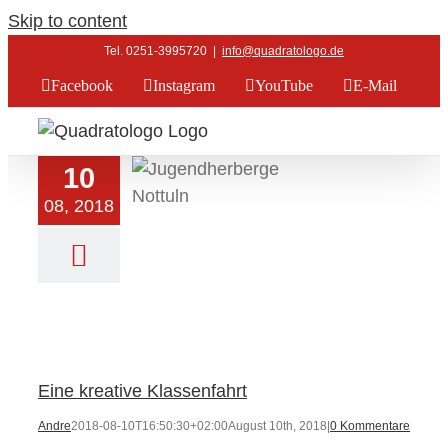
Skip to content
Tel. 0251-3995720
|
info@quadratologo.de
Facebook
Instagram
YouTube
E-Mail
10
08, 2018
eative Klassenfahrt
Aktuelles
Eine kreative Klassenfahrt
Andre
2018-08-10T16:50:30+02:00
August 10th, 2018
|
0 Kommentare