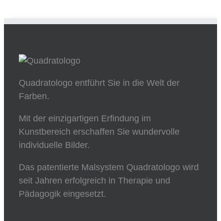
Quadratologo entführt Sie in die Welt der
Farben.
Mit der einzigartigen Erfindung im
Kunstbereich erschaffen Sie wundervolle
individuelle Bilder.
Das patentierte Malsystem Quadratologo wird
seit Jahren erfolgreich in Therapie und
Pädagogik eingesetzt.