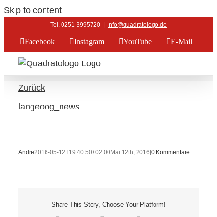
Skip to content
Tel. 0251-3995720
|
info@quadratologo.de
Facebook
Instagram
YouTube
E-Mail
Zurück
langeoog_news
Andre
2016-05-12T19:40:50+02:00
Mai 12th, 2016
|
0 Kommentare
Share This Story, Choose Your Platform!