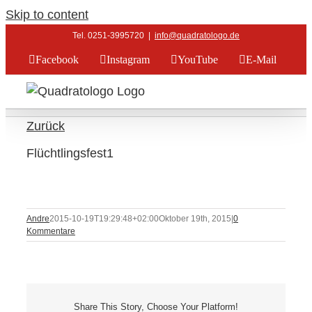
Skip to content
Tel. 0251-3995720
|
info@quadratologo.de
Facebook
Instagram
YouTube
E-Mail
Zurück
Flüchtlingsfest1
Andre
2015-10-19T19:29:48+02:00
Oktober 19th, 2015
|
0
Kommentare
Share This Story, Choose Your Platform!