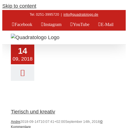
Skip to content
Tel. 0251-3995720
|
info@quadratologo.de
Facebook
Instagram
YouTube
E-Mail
14
09, 2018
isch und kreativ
uelles
Startseite
Tierisch und kreativ
Andre
2018-09-14T10:07:41+02:00
September 14th, 2018
|
0
Kommentare