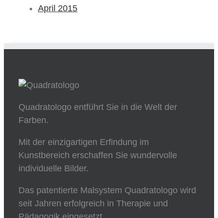
April 2015
Quadratologo entführt Sie in die Welt der
Farben.
Mit der einzigartigen Erfindung im
Kunstbereich erschaffen Sie wundervolle
individuelle Bilder.
Das patentierte Malsystem Quadratologo wird
seit Jahren erfolgreich in Therapie und
Pädagogik eingesetzt.