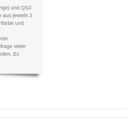
ange) und QS3
n aus jeweils 2
chfarbe und
rün
frage vieler
rden. Es