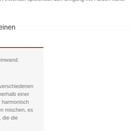
einen
einwand;
3 verschiedenen
nerhalb einer
r harmonisch
ben mischen, es
 die die